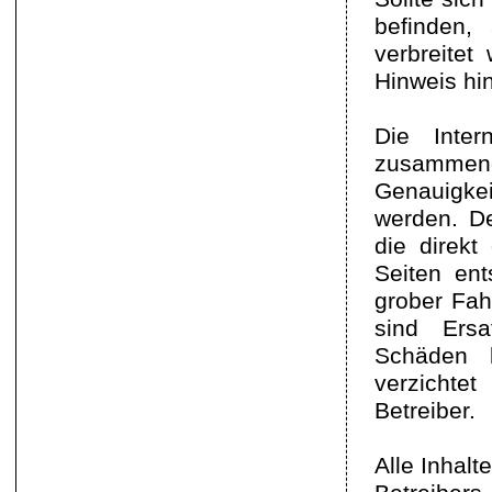
befinden, 
verbreite
Hinweis hin
Die Inter
zusammeng
Genauigkei
werden. De
die direkt
Seiten ent
grober Fah
sind Ers
Schäden b
verzichte
Betreiber.
Alle Inhalt